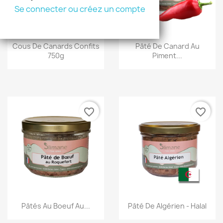
Se connecter ou créez un compte
Se connecter ou créez un compte
Aperçu rapide
Aperçu rapide
Cous De Canards Confits
Pâté De Canard Au
750g
Piment...
favorite_border
favorite_border
Aperçu rapide
Aperçu rapide
Pâtés Au Boeuf Au...
Pâté De Algérien - Halal