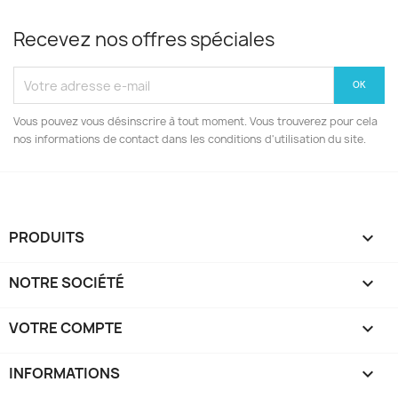
Recevez nos offres spéciales
Vous pouvez vous désinscrire à tout moment. Vous trouverez pour cela
nos informations de contact dans les conditions d'utilisation du site.
PRODUITS

NOTRE SOCIÉTÉ

VOTRE COMPTE

INFORMATIONS
keyboard_arrow_down