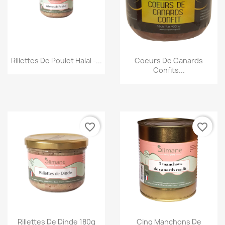
Aperçu rapide
Aperçu rapide
Rillettes De Poulet Halal -...
Coeurs De Canards
Confits...
favorite_border
favorite_border
Aperçu rapide
Aperçu rapide
Rillettes De Dinde 180g
Cinq Manchons De