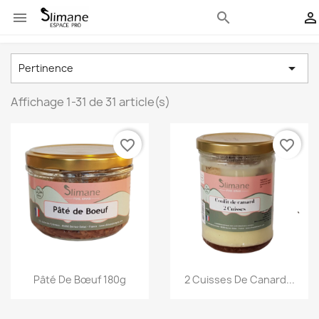
































search


Pertinence
Affichage 1-31 de 31 article(s)
favorite_border
favorite_border
Aperçu rapide
Aperçu rapide
Pâté De Bœuf 180g
2 Cuisses De Canard...