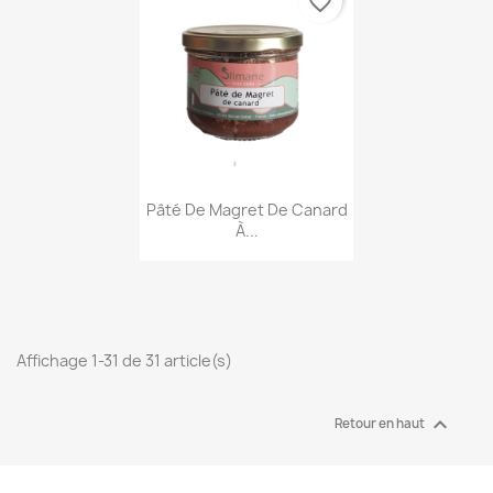
favorite_border
Aperçu rapide
Pâté De Magret De Canard
À...
Affichage 1-31 de 31 article(s)

Retour en haut