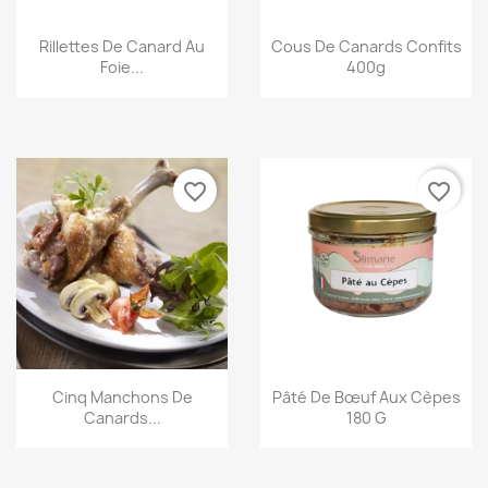
Aperçu rapide
Aperçu rapide
Rillettes De Canard Au
Cous De Canards Confits
Foie...
400g
favorite_border
favorite_border
Aperçu rapide
Aperçu rapide
Cinq Manchons De
Pâté De Bœuf Aux Cèpes
Canards...
180 G