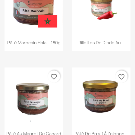
Aperçu rapide
Aperçu rapide
Pâté Marocain Halal - 180g
Rillettes De Dinde Au...
favorite_border
favorite_border
Aperçu rapide
Aperçu rapide
Pâté Au Magret De Canard
Pâté De Bœuf À L'oignon...