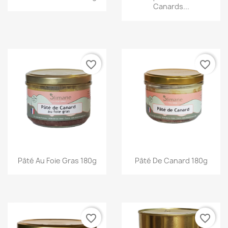
Canards...
favorite_border
favorite_border
Aperçu rapide
Aperçu rapide
Pâté Au Foie Gras 180g
Pâté De Canard 180g
favorite_border
favorite_border