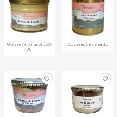
Aperçu rapide
Aperçu rapide
Graisse De Canards 350-
2 Cuisses De Canard...
400...
favorite_border
favorite_border