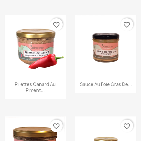
favorite_border
favorite_border
Aperçu rapide
Aperçu rapide
Rillettes Canard Au
Sauce Au Foie Gras De...
Piment...
favorite_border
favorite_border