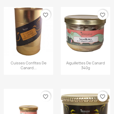
favorite_border
favorite_border
Aperçu rapide
Aperçu rapide
Cuisses Confites De
Aiguillettes De Canard
Canard...
340g
favorite_border
favorite_border