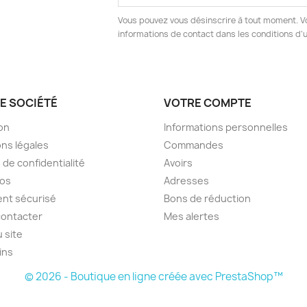
Vous pouvez vous désinscrire à tout moment. V
e la liste d'envies
informations de contact dans les conditions d'ut
Annuler
Créer une liste d'envies
E SOCIÉTÉ
VOTRE COMPTE
son
Informations personnelles
ns légales
Commandes
 de confidentialité
Avoirs
pos
Adresses
nt sécurisé
Bons de réduction
contacter
Mes alertes
u site
ins
© 2026 - Boutique en ligne créée avec PrestaShop™