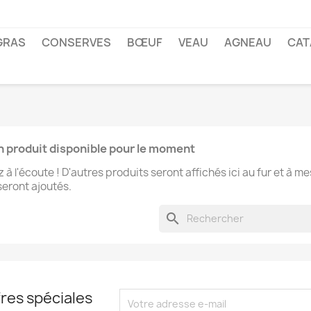
GRAS
CONSERVES
BŒUF
VEAU
AGNEAU
CAT
 produit disponible pour le moment
 à l'écoute ! D'autres produits seront affichés ici au fur et à m
 seront ajoutés.
search
réer une liste d'envies
res spéciales