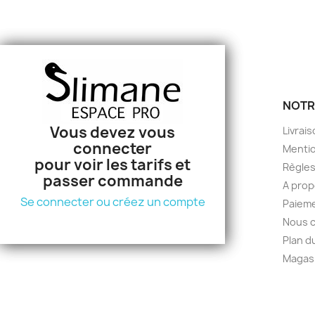
Nom d
PRODUITS
NOTR
Vous devez vous
Vous devez vous
Promotions
Livrai
connecter
connecter
Nouveaux produits
Mentio
pour voir les tarifs et
pour voir les tarifs et
Meilleures ventes
Règles
passer commande
passer commande
A pro
Se connecter ou créez un compte
Se connecter ou créez un compte
Paieme
Nous 
Plan d
Magas