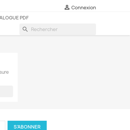

Connexion
ALOGUE PDF
search
esure
×