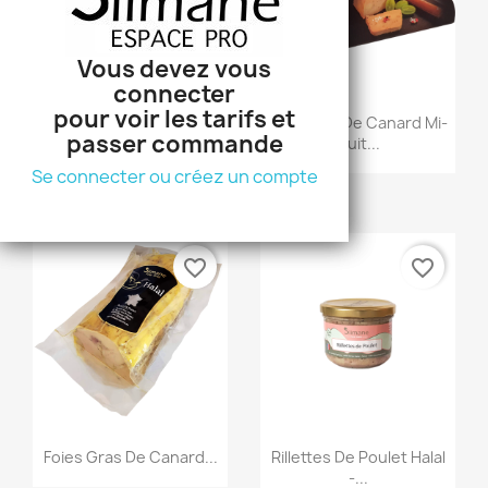
Vous devez vous
Vous devez vous
connecter
connecter
pour voir les tarifs et
pour voir les tarifs et
Aperçu rapide
Aperçu rapide
Spécialité De Foie Gras
Foie Gras De Canard Mi-
passer commande
passer commande
De...
Cuit...
Se connecter ou créez un compte
Se connecter ou créez un compte
favorite_border
favorite_border
Aperçu rapide
Aperçu rapide
Foies Gras De Canard...
Rillettes De Poulet Halal
-...