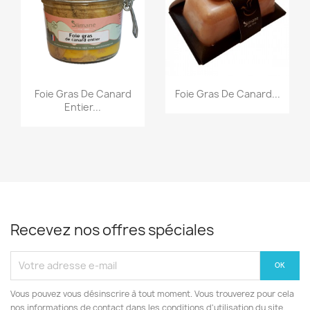
Aperçu rapide
Aperçu rapide
Foie Gras De Canard
Foie Gras De Canard...
Entier...
Recevez nos offres spéciales
Vous pouvez vous désinscrire à tout moment. Vous trouverez pour cela
nos informations de contact dans les conditions d'utilisation du site.