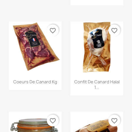
favorite_border
favorite_border
Aperçu rapide
Aperçu rapide
Coeurs De Canard Kg
Confit De Canard Halal
1...
favorite_border
favorite_border