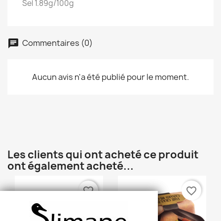
Sel 1.89g/100g
Commentaires (0)
Aucun avis n'a été publié pour le moment.
×
Créer une liste d'envies
Les clients qui ont acheté ce produit
ont également acheté...
Nom de la liste d'envies
favorite_border
favorite_border
Annuler
Créer une liste d'envies